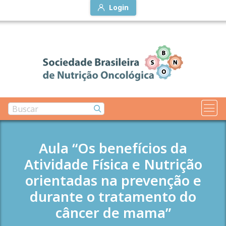
Login
Aula “Os benefícios da
Atividade Física e Nutrição
orientadas na prevenção e
durante o tratamento do
câncer de mama”