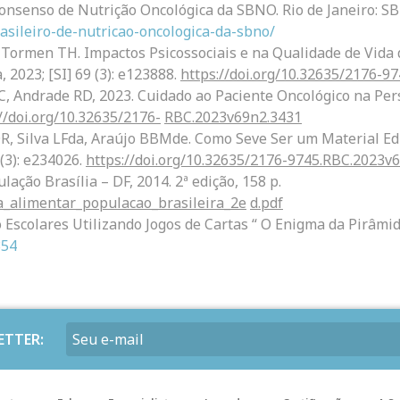
Consenso de Nutrição Oncológica da SBNO. Rio de Janeiro: SBN
asileiro-de-nutricao-oncologica-da-sbno/
, Tormen TH. Impactos Psicossociais e na Qualidade de Vida
 2023; [SI] 69 (3): e123888.
https://doi.org/10.32635/2176-9
Andrade RD, 2023. Cuidado ao Paciente Oncológico na Persp
//doi.org/10.32635/2176-
RBC.2023v69n2.3431
R, Silva LFda, Araújo BBMde. Como Seve Ser um Material Edu
 (3): e234026.
https://doi.org/10.32635/2176-9745.RBC.2023v
ação Brasília – DF, 2014. 2ª edição, 158 p.
ia_alimentar_populacao_brasileira_2e
d.pdf
 Escolares Utilizando Jogos de Cartas “ O Enigma da Pirâmid
354
ETTER: