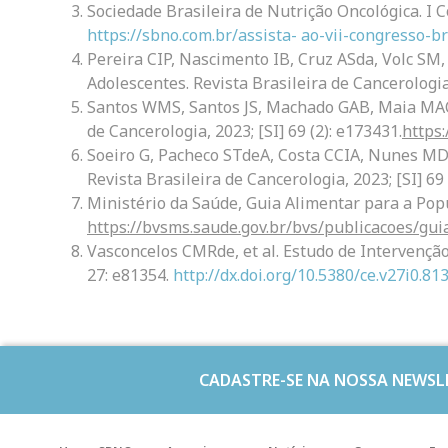
Sociedade Brasileira de Nutrição Oncológica. I 
https://sbno.com.br/assista-
ao-vii-congresso-br
Pereira CIP, Nascimento IB, Cruz ASda, Volc SM
Adolescentes. Revista Brasileira de Cancerologia,
Santos WMS, Santos JS, Machado GAB, Maia MAC, 
de Cancerologia, 2023; [SI] 69 (2): e173431.
https:
Soeiro G, Pacheco STdeA, Costa CCIA, Nunes MD
Revista Brasileira de Cancerologia, 2023; [SI] 69
Ministério da Saúde, Guia Alimentar para a Popul
https://bvsms.saude.gov.br/bvs/publicacoes/gu
Vasconcelos CMRde, et al. Estudo de Intervenção
27: e81354.
http://dx.doi.org/10.5380/ce.v27i0.81
CADASTRE-SE NA NOSSA NEWSL