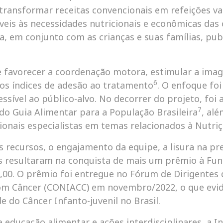
l transformar receitas convencionais em refeições va
eis às necessidades nutricionais e econômicas das cr
a, em conjunto com as crianças e suas famílias, pub
 favorecer a coordenação motora, estimular a imag
6
os índices de adesão ao tratamento
. O enfoque fo
essível ao público-alvo. No decorrer do projeto, fo
7
do Guia Alimentar para a População Brasileira
, al
ionais especialistas em temas relacionados à Nutriç
os recursos, o engajamento da equipe, a lisura na p
os resultaram na conquista de mais um prêmio à Fun
0,00. O prêmio foi entregue no Fórum de Dirigentes 
 com Câncer (CONIACC) em novembro/2022, o que evi
e do Câncer Infanto-juvenil no Brasil.
de educação alimentar e ações interdisciplinares, a 