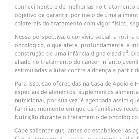
conhecimento e de melhorias no tratamento on
objetivo de garantir, por meio de uma alimen
colaterais do tratamento com vigor físico, se
Nessa perspectiva, o convívio social, a rotina
oncológico, o que afeta, profundamente, a in
4
construção de uma infância digna e sadia
. D
aliado no tratamento do câncer infantojuvenil, 
estimuladas a lutar contra a doença a partir d
Para isso, são oferecidas na Casa de Apoio e H
especiais de alimentos, suplementos alimentar
nutricional, por sua vez, é agendada assim qu
familiar, momento em que os familiares recebe
Nutrição durante o tratamento de oncológico.
Cabe salientar que, antes de estabelecer as açõ
físicas, emocionais, sociais e econômicas das 