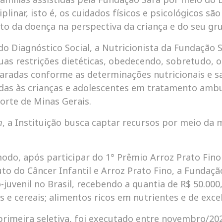
inar, isto é, os cuidados físicos e psicológicos sã
to da doença na perspectiva da criança e do seu gr
o Diagnóstico Social, a Nutricionista da Fundação S
suas restrições dietéticas, obedecendo, sobretudo, 
aradas conforme as determinações nutricionais e san
s às crianças e adolescentes em tratamento ambula
orte de Minas Gerais.
m
, a Instituição busca captar recursos por meio da 
modo, após participar do 1° Prêmio Arroz Prato Fin
uto do Câncer Infantil e Arroz Prato Fino, a Fundaç
juvenil no Brasil, recebendo a quantia de R$ 50.000,
es e cereais; alimentos ricos em nutrientes e de exce
imeira seletiva, foi executado entre novembro/2022