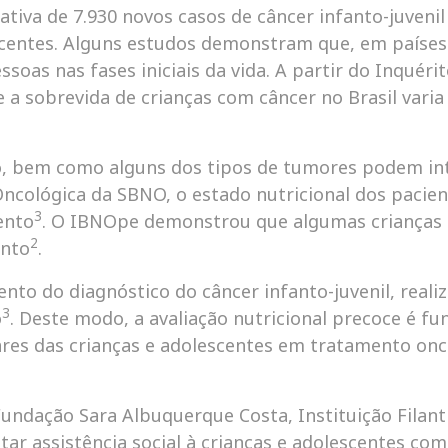
ativa de 7.930 novos casos de câncer infanto-juveni
centes. Alguns estudos demonstram que, em países c
soas nas fases iniciais da vida. A partir do Inquéri
e a sobrevida de crianças com câncer no Brasil var
, bem como alguns dos tipos de tumores podem inte
Oncológica da SBNO, o estado nutricional dos pacie
3
ento
. O IBNOpe demonstrou que algumas crianças 
2
ento
.
 do diagnóstico do câncer infanto-juvenil, realiz
3
o
. Deste modo, a avaliação nutricional precoce é f
ares das crianças e adolescentes em tratamento onc
undação Sara Albuquerque Costa, Instituição Filan
ar assistência social à crianças e adolescentes co