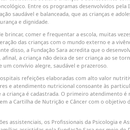
cológico. Entre os programas desenvolvidos pela I
tação saudável e balanceada, que as crianças e adol
gurança e dignidade.
 de brincar, comer e frequentar a escola, muitas vez
teração das crianças com o mundo externo e a vivên
iante disso, a Fundação Sara acredita que o desenvo
afinal, a criança não deixa de ser criança ao se tor
e um convívio alegre, saudável e prazeroso.
ospitais refeições elaboradas com alto valor nutriti
es e atendimento nutricional consoante às particula
e a criança é cadastrada. O primeiro atendimento é
m a Cartilha de Nutrição e Câncer com o objetivo d
es assistenciais, os Profissionais da Psicologia e As
famílias assistidas pela Fundação Sara por meio do D