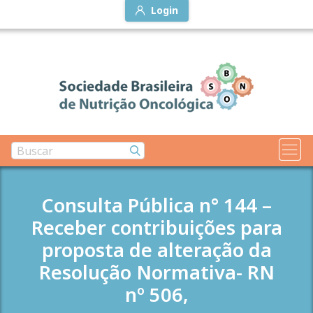
Login
Consulta Pública n° 144 –
Receber contribuições para
proposta de alteração da
Resolução Normativa- RN
nº 506,