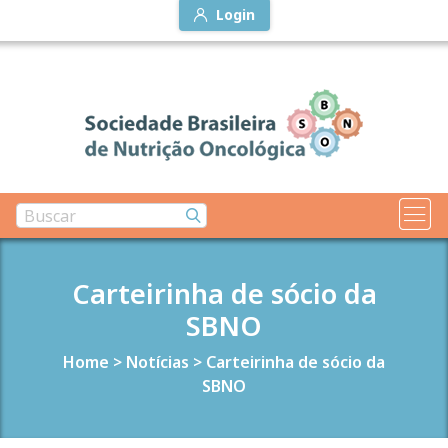
Login
Carteirinha de sócio da
SBNO
Home
>
Notícias
>
Carteirinha de sócio da
SBNO