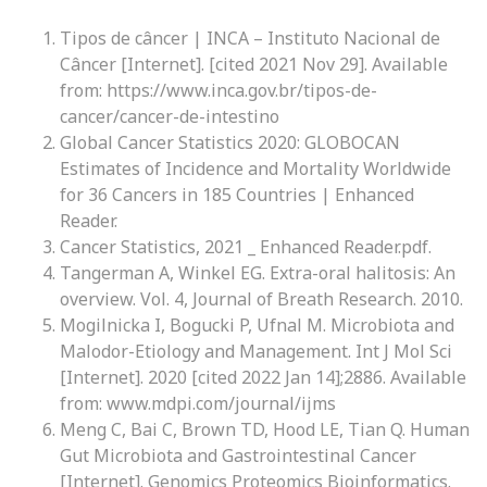
Tipos de câncer | INCA – Instituto Nacional de
Câncer [Internet]. [cited 2021 Nov 29]. Available
from: https://www.inca.gov.br/tipos-de-
cancer/cancer-de-intestino
Global Cancer Statistics 2020: GLOBOCAN
Estimates of Incidence and Mortality Worldwide
for 36 Cancers in 185 Countries | Enhanced
Reader.
Cancer Statistics, 2021 _ Enhanced Reader.pdf.
Tangerman A, Winkel EG. Extra-oral halitosis: An
overview. Vol. 4, Journal of Breath Research. 2010.
Mogilnicka I, Bogucki P, Ufnal M. Microbiota and
Malodor-Etiology and Management. Int J Mol Sci
[Internet]. 2020 [cited 2022 Jan 14];2886. Available
from: www.mdpi.com/journal/ijms
Meng C, Bai C, Brown TD, Hood LE, Tian Q. Human
Gut Microbiota and Gastrointestinal Cancer
[Internet]. Genomics Proteomics Bioinformatics.