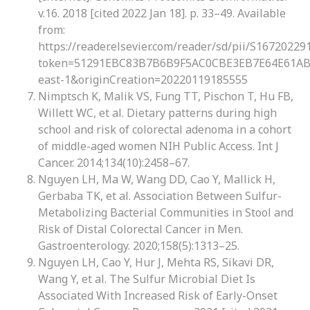
v.16. 2018 [cited 2022 Jan 18]. p. 33–49. Available
from:
https://reader.elsevier.com/reader/sd/pii/S1672022
token=51291EBC83B7B6B9F5AC0CBE3EB7E64E61AB
east-1&originCreation=20220119185555
Nimptsch K, Malik VS, Fung TT, Pischon T, Hu FB,
Willett WC, et al. Dietary patterns during high
school and risk of colorectal adenoma in a cohort
of middle-aged women NIH Public Access. Int J
Cancer. 2014;134(10):2458–67.
Nguyen LH, Ma W, Wang DD, Cao Y, Mallick H,
Gerbaba TK, et al. Association Between Sulfur-
Metabolizing Bacterial Communities in Stool and
Risk of Distal Colorectal Cancer in Men.
Gastroenterology. 2020;158(5):1313–25.
Nguyen LH, Cao Y, Hur J, Mehta RS, Sikavi DR,
Wang Y, et al. The Sulfur Microbial Diet Is
Associated With Increased Risk of Early-Onset