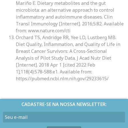
Mariño E. Dietary metabolites and the gut
microbiota: an alternative approach to control
inflammatory and autoimmune diseases. Clin
Transl Immunology [Internet]. 2016;5:82. Available
from: www.nature.com/cti
Orchard TS, Andridge RR, Yee LD, Lustberg MB.
Diet Quality, Inflammation, and Quality of Life in
Breast Cancer Survivors: A Cross-Sectional
Analysis of Pilot Study Data. J Acad Nutr Diet
[Internet]. 2018 Apr 1 [cited 2022 Feb
1];118(4):578-588.e1. Available from:
https://pubmed.ncbi.nlm.nih.gov/29233615/
CADASTRE-SE NA NOSSA NEWSLETTER: