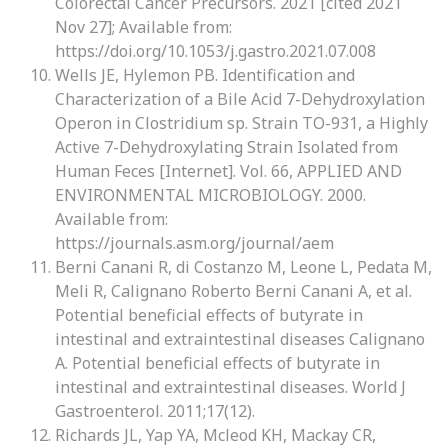
Colorectal Cancer Precursors. 2021 [cited 2021
Nov 27]; Available from:
https://doi.org/10.1053/j.gastro.2021.07.008
Wells JE, Hylemon PB. Identification and
Characterization of a Bile Acid 7-Dehydroxylation
Operon in Clostridium sp. Strain TO-931, a Highly
Active 7-Dehydroxylating Strain Isolated from
Human Feces [Internet]. Vol. 66, APPLIED AND
ENVIRONMENTAL MICROBIOLOGY. 2000.
Available from:
https://journals.asm.org/journal/aem
Berni Canani R, di Costanzo M, Leone L, Pedata M,
Meli R, Calignano Roberto Berni Canani A, et al.
Potential beneficial effects of butyrate in
intestinal and extraintestinal diseases Calignano
A. Potential beneficial effects of butyrate in
intestinal and extraintestinal diseases. World J
Gastroenterol. 2011;17(12).
Richards JL, Yap YA, Mcleod KH, Mackay CR,