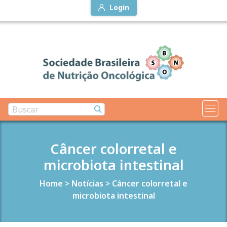
Login
Câncer colorretal e
microbiota intestinal
Home
>
Notícias
>
Câncer colorretal e
microbiota intestinal