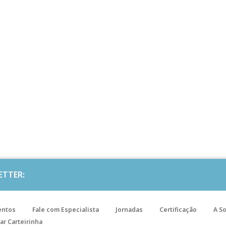
ETTER:
entos
Fale com Especialista
Jornadas
Certificação
A S
ar Carteirinha