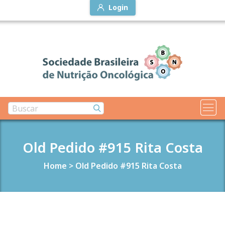
Login
Old Pedido #915 Rita Costa
Home
>
Old Pedido #915 Rita Costa