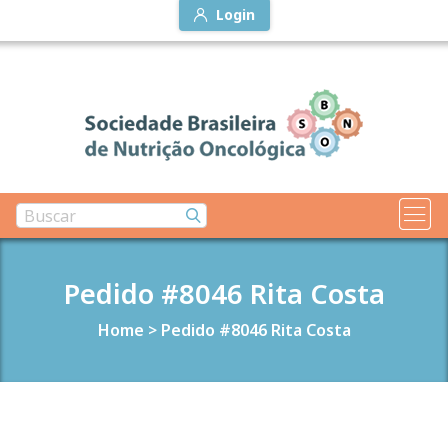
Login
Pedido #8046 Rita Costa
Home
>
Pedido #8046 Rita Costa