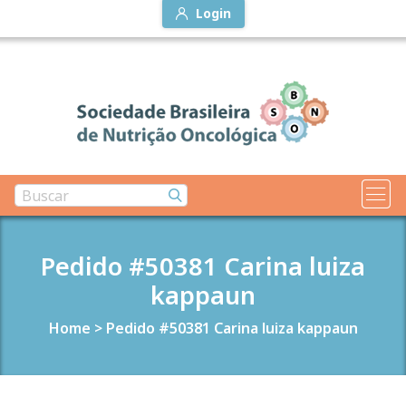
Login
Pedido #50381 Carina luiza
kappaun
Home
>
Pedido #50381 Carina luiza kappaun