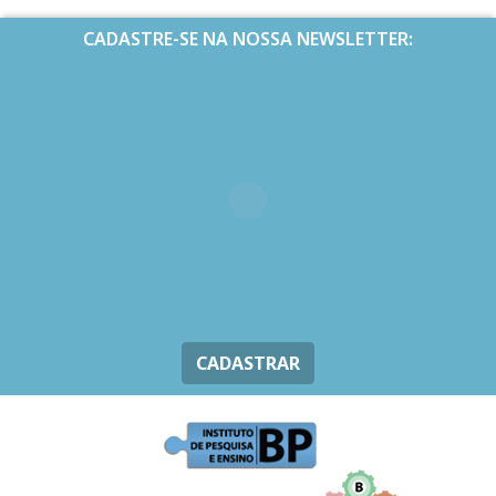
CADASTRE-SE NA NOSSA NEWSLETTER:
CADASTRAR