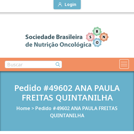
Login
Pedido #49602 ANA PAULA
FREITAS QUINTANILHA
Home
>
Pedido #49602 ANA PAULA FREITAS
QUINTANILHA