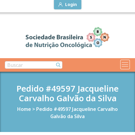
Login
Pedido #49597 Jacqueline
Carvalho Galvão da Silva
Home
>
Pedido #49597 Jacqueline Carvalho
Galvão da Silva