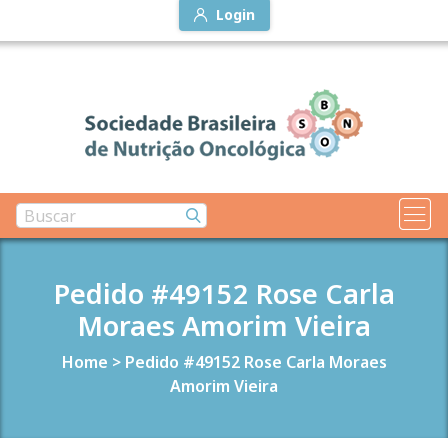
Login
Pedido #49152 Rose Carla
Moraes Amorim Vieira
Home
>
Pedido #49152 Rose Carla Moraes
Amorim Vieira