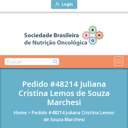
Login
Pedido #48214 Juliana
Cristina Lemos de Souza
Marchesi
Home
>
Pedido #48214 Juliana Cristina Lemos
de Souza Marchesi