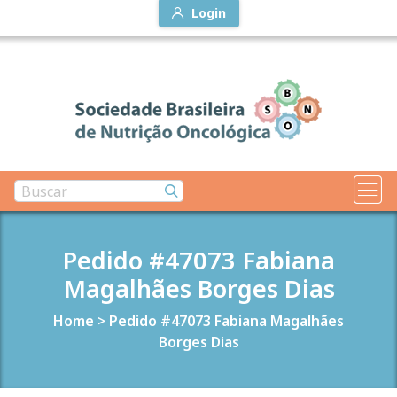
Login
Pedido #47073 Fabiana
Magalhães Borges Dias
Home
>
Pedido #47073 Fabiana Magalhães
Borges Dias