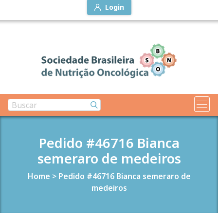
Login
Pedido #46716 Bianca
semeraro de medeiros
Home
>
Pedido #46716 Bianca semeraro de
medeiros