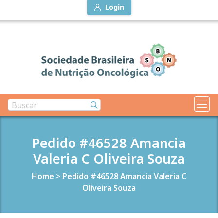
Login
Pedido #46528 Amancia
Valeria C Oliveira Souza
Home
>
Pedido #46528 Amancia Valeria C
Oliveira Souza