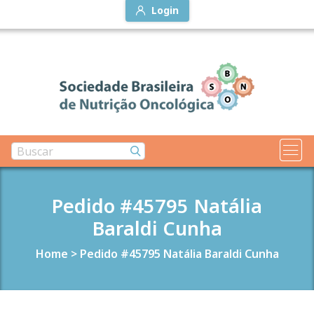
Login
Pedido #45795 Natália
Baraldi Cunha
Home
>
Pedido #45795 Natália Baraldi Cunha