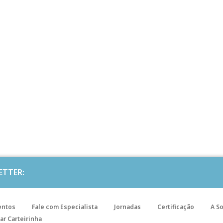
ETTER:
entos
Fale com Especialista
Jornadas
Certificação
A S
ar Carteirinha