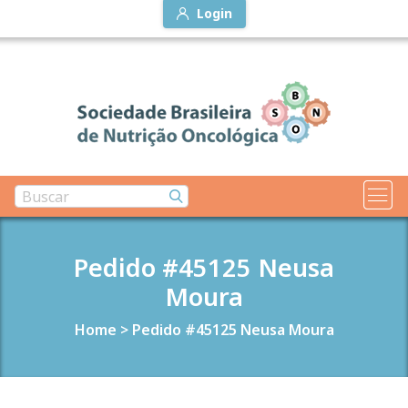
Login
Pedido #45125 Neusa
Moura
Home
>
Pedido #45125 Neusa Moura