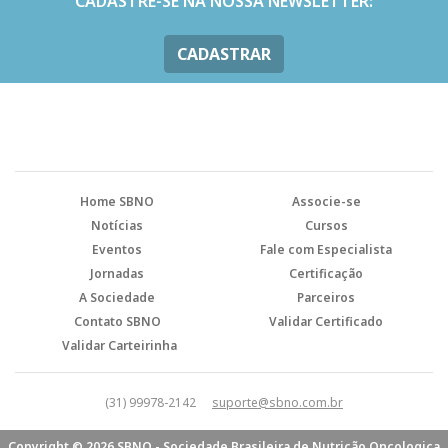
CADASTRE-SE NA NOSSA NEWSLETTER:
CADASTRAR
Home SBNO
Associe-se
Notícias
Cursos
Eventos
Fale com Especialista
Jornadas
Certificação
A Sociedade
Parceiros
Contato SBNO
Validar Certificado
Validar Carteirinha
(31) 99978-2142
suporte@sbno.com.br
Copyright © 2026 SBNO - Sociedade Brasileira de Nutrição Oncologica