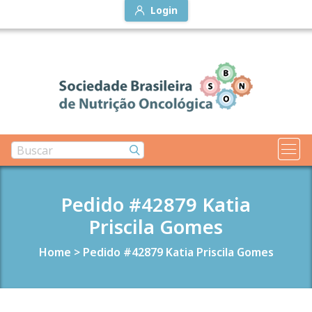
Login
Pedido #42879 Katia
Priscila Gomes
Home
>
Pedido #42879 Katia Priscila Gomes