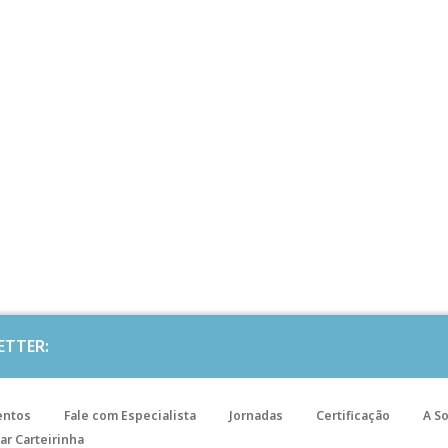
ETTER:
entos
Fale com Especialista
Jornadas
Certificação
A S
ar Carteirinha