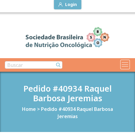
Login
Pedido #40934 Raquel
Barbosa Jeremias
Home
>
Pedido #40934 Raquel Barbosa
Jeremias