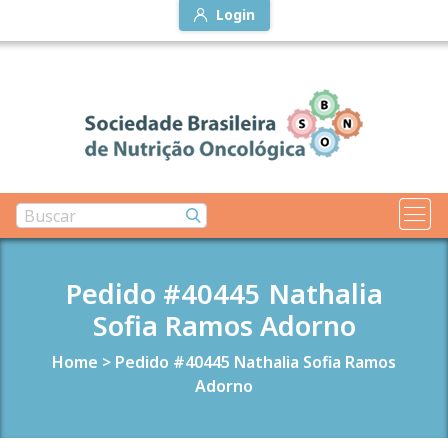
Login
Pedido #40445 Nathalia
Sofia Ramos Adorno
Home
>
Pedido #40445 Nathalia Sofia Ramos
Adorno