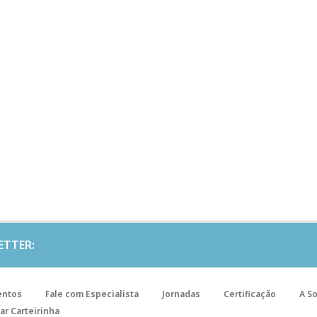
ETTER:
entos
Fale com Especialista
Jornadas
Certificação
A S
ar Carteirinha