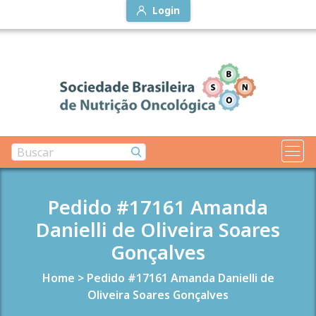
Login
Pedido #17161 Amanda
Danielli de Oliveira Soares
Gonçalves
Home
>
Pedido #17161 Amanda Danielli de
Oliveira Soares Gonçalves