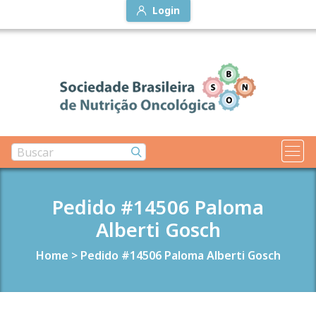
Login
Pedido #14506 Paloma
Alberti Gosch
Home
>
Pedido #14506 Paloma Alberti Gosch