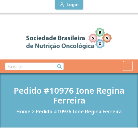
Login
Pedido #10976 Ione Regina
Ferreira
Home
>
Pedido #10976 Ione Regina Ferreira