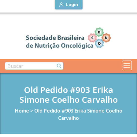
Login
Old Pedido #903 Erika
Simone Coelho Carvalho
Home
>
Old Pedido #903 Erika Simone Coelho
Carvalho