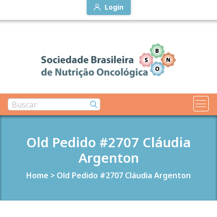
Login
Old Pedido #2707 Cláudia
Argenton
Home
>
Old Pedido #2707 Cláudia Argenton