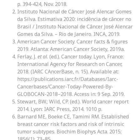
p. 394-424, Nov. 2018.
Instituto Nacional de Câncer José Alencar Gomes
da Silva. Estimativa 2020: incidência de câncer no
Brasil / Instituto Nacional de Câncer José Alencar
Gomes da Silva. – Rio de Janeiro. INCA, 2019.
American Cancer Society. Cancer facts & figures
2019. Atlanta: American Cancer Society, 2019a.
Ferlay, J.
et al.
(ed.). Cancer today. Lyon, France:
International Agency for Research on Cancer,
2018. (IARC CAncerBase, n. 15). Available at:
https://publications.iarc.fr/Databases/Iarc-
Cancerbases/Cancer-Today-Powered-By-
GLOBOCAN-2018–2018. Access in: 9 Sep. 2019.
Stewart, BW.; Wild, CP. (ed.). World cancer report
2014. Lyon: IARC Press, 2014. 1010 p.
Barnard ME, Boeke CE, Tamimi RM. Established
breast cancer risk factors and risk of intrinsic
tumor subtypes. Biochim Biophys Acta. 2015;
1856(1): 73–85.