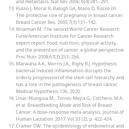
and metastasis. Nat Rev 2006; 6(4):281–291.
Russo J, Moral R, Balogh GA, Mailo D, Russo IH.
The protective role of pregnancy in breast cancer.
Breast Cancer Res. 2005;7(3):131–142.
Wiseman M. The second World Cancer Research
Fund/American Institute for Cancer Research
expert report. Food, nutrition, physical activity,
and the prevention of cancer: a global perspective.
Proc Nutr 2008;67(3):253–256.
Marwaha A.K., Morris J.A., Righy R.J. Hypothesis:
bacterial induced inflammation disrupts the
orderly progression of the stem cell hierarchy and
has a role in the pathogenesis of breast câncer.
Medical Hypothesis 136, 2020.
Unar-Munguia M., Torres-Mejia G., Colchero, M.A.
et al. Breastfeeding Mode and Risk of Breast
Cancer: A dose-response meta-analysis. Journal of
Human Lactation. 2017. Vol.33 (2), p. 422-434.
Cramer DW. The epidemiology of endometrial and