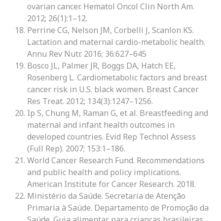
ovarian cancer. Hematol Oncol Clin North Am.
2012; 26(1):1–12.
Perrine CG, Nelson JM, Corbelli J, Scanlon KS.
Lactation and maternal cardio-metabolic health.
Annu Rev Nutr. 2016; 36:627–645
Bosco JL, Palmer JR, Boggs DA, Hatch EE,
Rosenberg L. Cardiometabolic factors and breast
cancer risk in U.S. black women. Breast Cancer
Res Treat. 2012; 134(3):1247–1256.
Ip S, Chung M, Raman G, et al. Breastfeeding and
maternal and infant health outcomes in
developed countries. Evid Rep Technol Assess
(Full Rep). 2007; 153:1–186.
World Cancer Research Fund. Recommendations
and public health and policy implications.
American Institute for Cancer Research. 2018.
Ministério da Saúde. Secretaria de Atenção
Primaria à Saúde. Departamento de Promoção da
Saúde. Guia alimentar para crianças brasileiras