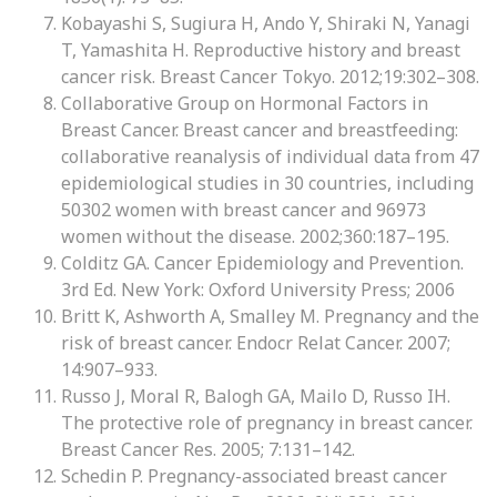
Kobayashi S, Sugiura H, Ando Y, Shiraki N, Yanagi
T, Yamashita H. Reproductive history and breast
cancer risk. Breast Cancer Tokyo. 2012;19:302–308.
Collaborative Group on Hormonal Factors in
Breast Cancer. Breast cancer and breastfeeding:
collaborative reanalysis of individual data from 47
epidemiological studies in 30 countries, including
50302 women with breast cancer and 96973
women without the disease. 2002;360:187–195.
Colditz GA. Cancer Epidemiology and Prevention.
3rd Ed. New York: Oxford University Press; 2006
Britt K, Ashworth A, Smalley M. Pregnancy and the
risk of breast cancer. Endocr Relat Cancer. 2007;
14:907–933.
Russo J, Moral R, Balogh GA, Mailo D, Russo IH.
The protective role of pregnancy in breast cancer.
Breast Cancer Res. 2005; 7:131–142.
Schedin P. Pregnancy-associated breast cancer