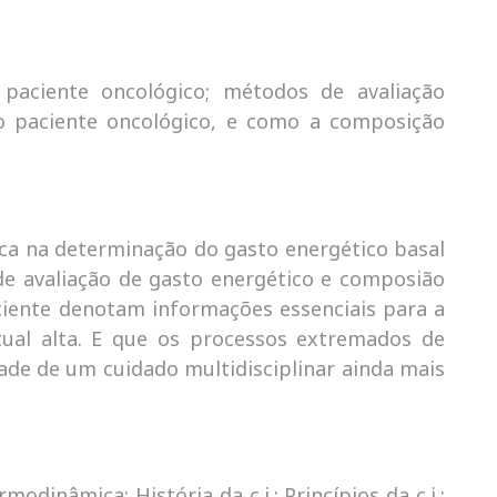
o paciente oncológico; métodos de avaliação
 no paciente oncológico, e como a composição
ca na determinação do gasto energético basal
de avaliação de gasto energético e composião
ciente denotam informações essenciais para a
ntual alta. E que os processos extremados de
de de um cuidado multidisciplinar ainda mais
dinâmica; História da c.i.; Princípios da c.i.;