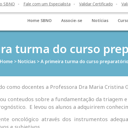
to SBNO
Fale com um Especialista
Validar Certificado
Val
Home SBNO
Associe-se
Notícias
Curs
ira turma do curso prep
Home
>
Notícias
>
A primeira turma do curso preparatóri
ndo como docentes a Professora Dra Maria Cristina 
rou conteudos sobre a fundamentação da triagem e a
ognóstico. E levou os alunos a adquirirem conhecim
iente oncológico através dos instrumentos adequa
vos e subjetivos.