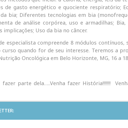
s de gasto energético e quociente respiratório; Eq
s da bia; Diferentes tecnologias em bia (monofrequen
enta de análise corpórea, uso e armadilhas; Bia,
s implicações; Uso da bia no câncer.
 de especialista compreende 8 módulos contínuos, 
o curso quando for de seu interesse. Teremos a pro
 Nutrição Oncológica em Belo Horizonte, MG, 16 a 1
azer parte dela…..Venha fazer História!!!!!!! Ven
ETTER: