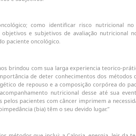
cológico; como identificar risco nutricional n
 objetivos e subjetivos de avaliação nutricional
 do paciente oncológico.
os brindou com sua larga experiencia teorico-práti
 importância de deter conhecimentos dos métodos 
ergético de repouso e a composição corpórea do pa
a e acompanhamento nutricional desse até sua eve
os pelos pacientes com câncer imprimem a necessida
bioimpedância (bia) têm o seu devido lugar.”
métodos que inclui: a Caloria, energia, leis da termo