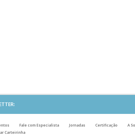
ETTER:
entos
Fale com Especialista
Jornadas
Certificação
A S
ar Carteirinha