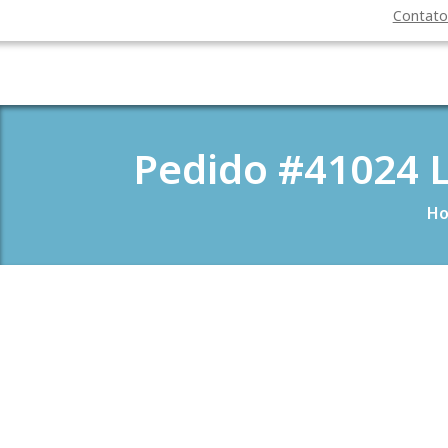
Contat
Pedido #41024 L
H