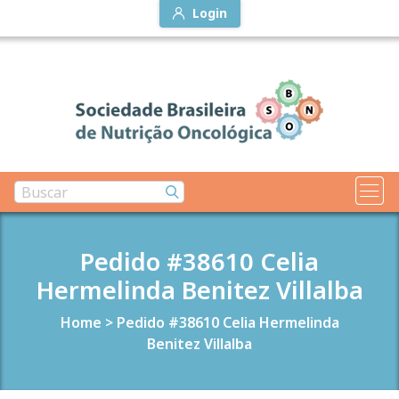
Login
Pedido #38610 Celia
Hermelinda Benitez Villalba
Home
>
Pedido #38610 Celia Hermelinda
Benitez Villalba