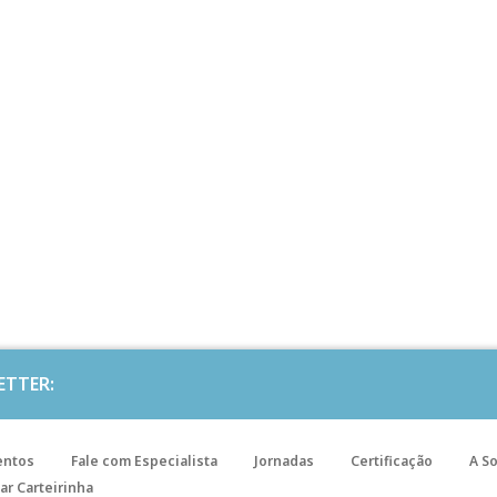
ETTER:
entos
Fale com Especialista
Jornadas
Certificação
A S
ar Carteirinha