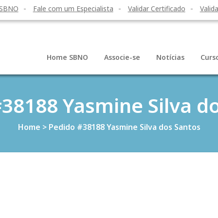
 SBNO
Fale com um Especialista
Validar Certificado
Valida
Home SBNO
Associe-se
Notícias
Curs
38188 Yasmine Silva d
Home
>
Pedido #38188 Yasmine Silva dos Santos