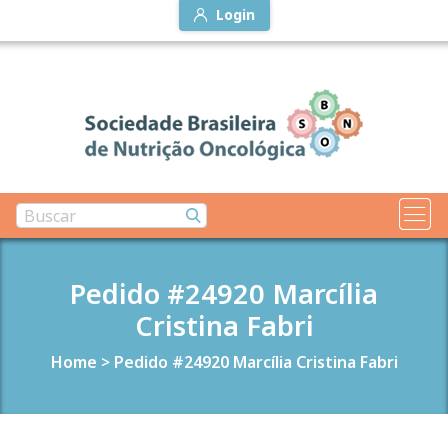
Login
Pedido #24920 Marcília
Cristina Fabri
Home
>
Pedido #24920 Marcília Cristina Fabri