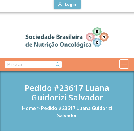
Login
Pedido #23617 Luana
Guidorizi Salvador
Home
>
Pedido #23617 Luana Guidorizi
Salvador