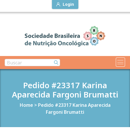
Login
Pedido #23317 Karina
Aparecida Fargoni Brumatti
Home
>
Pedido #23317 Karina Aparecida
Fargoni Brumatti