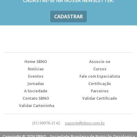
CADASTRE-SE NA NOSSA NEWSLETTER:
CADASTRAR
Home SBNO
Associe-se
Notícias
Cursos
Eventos
Fale com Especialista
Jornadas
Certificação
A Sociedade
Parceiros
Contato SBNO
Validar Certificado
Validar Carteirinha
(31) 99978-2142
suporte@sbno.com.br
Copyright © 2026 SBNO - Sociedade Brasileira de Nutrição Oncologica