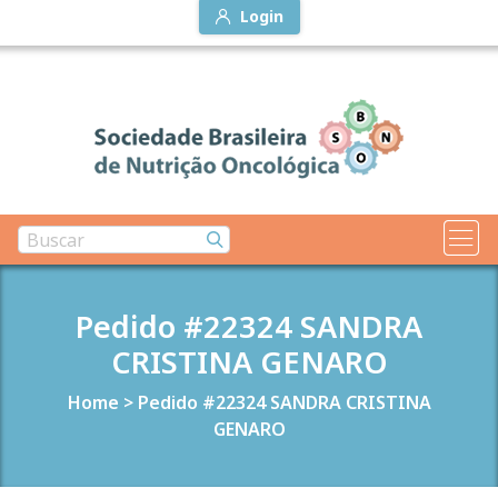
Login
Pedido #22324 SANDRA
CRISTINA GENARO
Home
>
Pedido #22324 SANDRA CRISTINA
GENARO