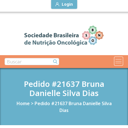
Login
Pedido #21637 Bruna
Danielle Silva Dias
Home
>
Pedido #21637 Bruna Danielle Silva
Dias