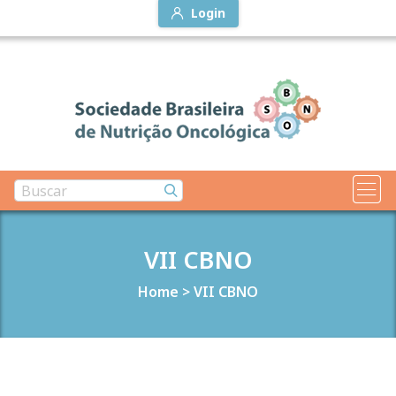
Login
VII CBNO
Home
>
VII CBNO