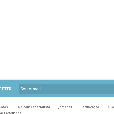
ETTER:
entos
Fale com Especialista
Jornadas
Certificação
A S
ar Carteirinha