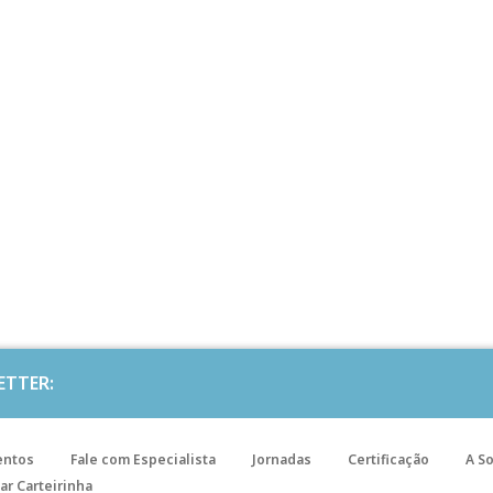
ETTER:
entos
Fale com Especialista
Jornadas
Certificação
A S
ar Carteirinha