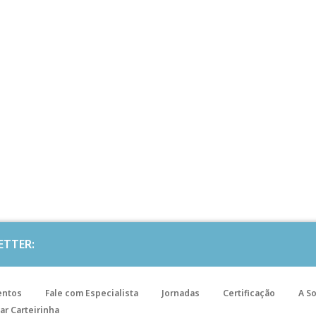
ETTER:
entos
Fale com Especialista
Jornadas
Certificação
A S
ar Carteirinha