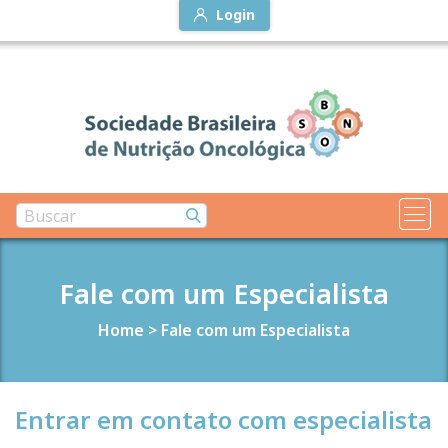
Login
Fale com um Especialista
Home
>
Fale com um Especialista
Entrar em contato com especialista