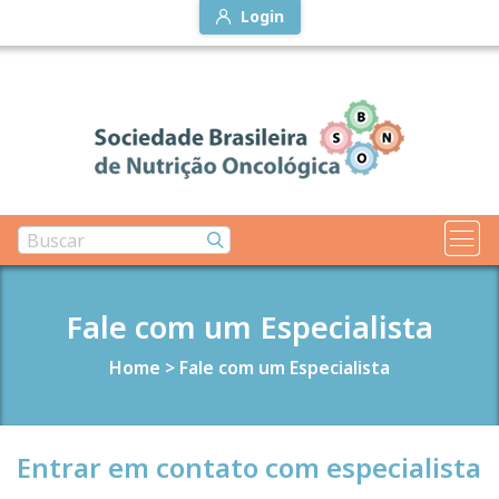
Login
Fale com um Especialista
Home
>
Fale com um Especialista
Entrar em contato com especialista