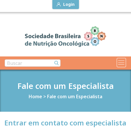
Login
Fale com um Especialista
Home
>
Fale com um Especialista
Entrar em contato com especialista